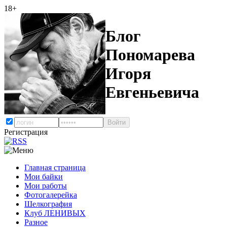
18+
Блог
Пономарева
Игоря
Евгеньевича
Регистрация
Главная страница
Мои байки
Мои работы
Фотогалерейка
Шелкография
Клуб ЛЕНИВЫХ
Разное