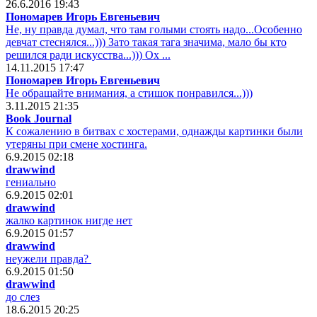
26.6.2016 19:43
Пономарев Игорь Евгеньевич
Не, ну правда думал, что там голыми стоять надо...Особенно
девчат стеснялся...))) Зато такая тага значима, мало бы кто
решился ради искусства...))) Ох ...
14.11.2015 17:47
Пономарев Игорь Евгеньевич
Не обращайте внимания, а стишок понравился...)))
3.11.2015 21:35
Book Journal
К сожалению в битвах с хостерами, однажды картинки были
утеряны при смене хостинга.
6.9.2015 02:18
drawwind
гениально
6.9.2015 02:01
drawwind
жалко картинок нигде нет
6.9.2015 01:57
drawwind
неужели правда?
6.9.2015 01:50
drawwind
до слез
18.6.2015 20:25