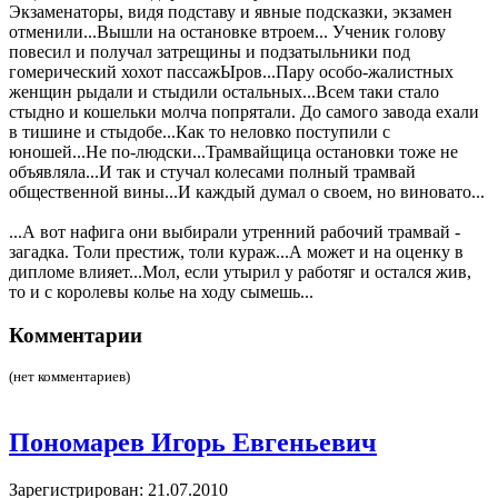
Экзаменаторы, видя подставу и явные подсказки, экзамен
отменили...Вышли на остановке втроем... Ученик голову
повесил и получал затрещины и подзатыльники под
гомерический хохот пассажЫров...Пару особо-жалистных
женщин рыдали и стыдили остальных...Всем таки стало
стыдно и кошельки молча попрятали. До самого завода ехали
в тишине и стыдобе...Как то неловко поступили с
юношей...Не по-людски...Трамвайщица остановки тоже не
объявляла...И так и стучал колесами полный трамвай
общественной вины...И каждый думал о своем, но виновато...
...А вот нафига они выбирали утренний рабочий трамвай -
загадка. Толи престиж, толи кураж...А может и на оценку в
дипломе влияет...Мол, если утырил у работяг и остался жив,
то и с королевы колье на ходу сымешь...
Комментарии
(нет комментариев)
Пономарев Игорь Евгеньевич
Зарегистрирован: 21.07.2010