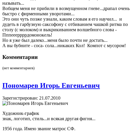
называть...
Вобщем меня не прибили в возмущенном гневе...драпал очень
быстро с фирменными уворотами...
Это они чуть позже узнали, каким словам я его научил... и
дудеть в гарбузную саксофону с отбиванием чашкой ритма по
столу (с молоком) и выкрикиванием волшебного слова -
Пппеееррррдомонокель!
Но я уже был далеко...меня было почти не достать...
А вы бубните - соса- сола...никаких Кол! Компот с мусором!
Комментарии
(нет комментариев)
Пономарев Игорь Евгеньевич
Зарегистрирован: 21.07.2010
Художник-график
знак, логотип, стиль...и всякая другая фигня...
1956 года. Имею звание матрос СФ.