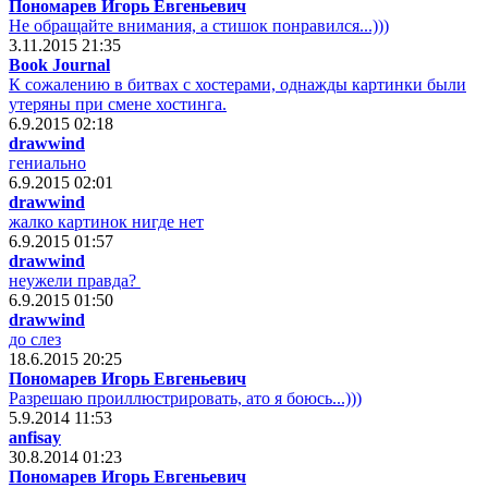
Пономарев Игорь Евгеньевич
Не обращайте внимания, а стишок понравился...)))
3.11.2015 21:35
Book Journal
К сожалению в битвах с хостерами, однажды картинки были
утеряны при смене хостинга.
6.9.2015 02:18
drawwind
гениально
6.9.2015 02:01
drawwind
жалко картинок нигде нет
6.9.2015 01:57
drawwind
неужели правда?
6.9.2015 01:50
drawwind
до слез
18.6.2015 20:25
Пономарев Игорь Евгеньевич
Разрешаю проиллюстрировать, ато я боюсь...)))
5.9.2014 11:53
anfisay
30.8.2014 01:23
Пономарев Игорь Евгеньевич