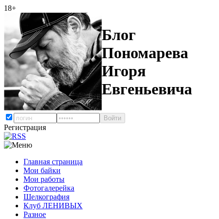
18+
Блог
Пономарева
Игоря
Евгеньевича
Регистрация
Главная страница
Мои байки
Мои работы
Фотогалерейка
Шелкография
Клуб ЛЕНИВЫХ
Разное