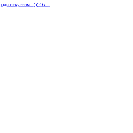
ди искусства...))) Ох ...