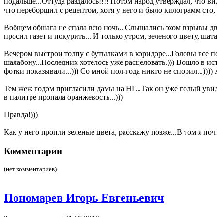
подальше...Оттуда раздалось!!!! Потом народ утверждал, что вид
что переборщил с рецептом, хотя у него и было килограмм сто, 
Вобщем общага не спала всю ночь...Слышались эхом взрывы дви
просил газет и покурить... И только утром, зеленого цвету, шатая
Вечером выстрои толпу с бутылками в коридоре...Головы все по
шалабону...Последних хотелось уже расцеловать.))) Вошло в ис
фотки показывали...))) Со мной пол-года никто не спорил...))))
Тем жеж годом пригласили дамы на НГ...Так он уже голый увидел
в палитре пропала оранжевость...)))
Правда!)))
Как у него пропли зеленые цвета, расскажу позже...В том я почт
Комментарии
(нет комментариев)
Пономарев Игорь Евгеньевич