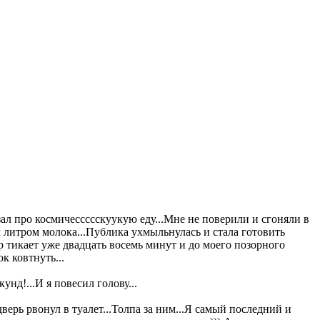
зал про космичессссскуукую еду...Мне не поверили и сгоняли в
л литром молока...Публика ухмыльнулась и стала готовить
р тикает уже двадцать восемь минут и до моего позорного
к ковтнуть...
унд!...И я повесил голову...
верь рвонул в туалет...Толпа за ним...Я самый последний и