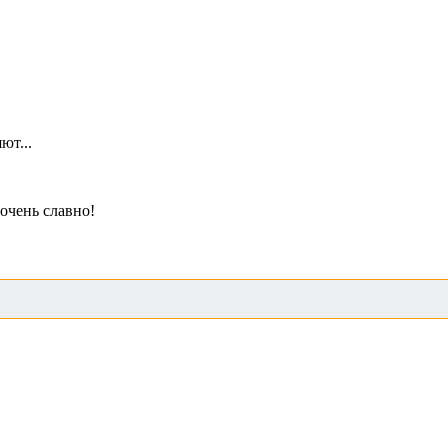
ют...
 очень славно!