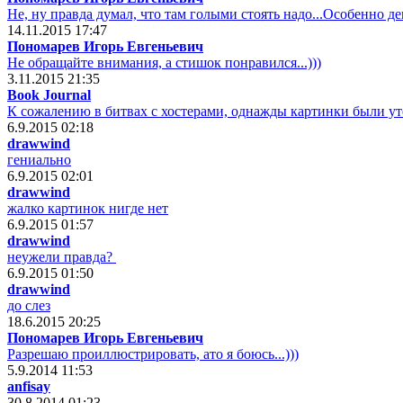
Не, ну правда думал, что там голыми стоять надо...Особенно девча
14.11.2015 17:47
Пономарев Игорь Евгеньевич
Не обращайте внимания, а стишок понравился...)))
3.11.2015 21:35
Book Journal
К сожалению в битвах с хостерами, однажды картинки были ут
6.9.2015 02:18
drawwind
гениально
6.9.2015 02:01
drawwind
жалко картинок нигде нет
6.9.2015 01:57
drawwind
неужели правда?
6.9.2015 01:50
drawwind
до слез
18.6.2015 20:25
Пономарев Игорь Евгеньевич
Разрешаю проиллюстрировать, ато я боюсь...)))
5.9.2014 11:53
anfisay
30.8.2014 01:23