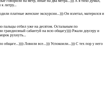
ые говорили на метр, иные на два метра...))) А я тихо думал,
к литру...
или платные женские экскурсии...))) Он взлетал, матерился и
 но пальцы отбил уже на десятом. Остальным по
или грандиозный сабантуй на всю общагу)))) Ржали доусеру и
морок рухнуть...
щаге...)))) Ловили все...))) Успокоили...))) С тех пор у него