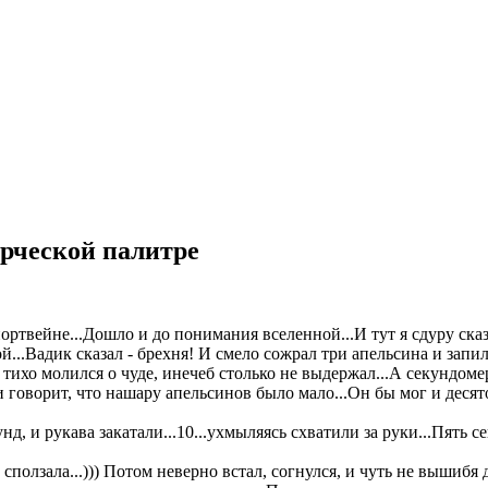
орческой палитре
ортвейне...Дошло и до понимания вселенной...И тут я сдуру ска
...Вадик сказал - брехня! И смело сожрал три апельсина и запи
тихо молился о чуде, инечеб столько не выдержал...А секундоме
 говорит, что нашару апельсинов было мало...Он бы мог и десято
нд, и рукава закатали...10...ухмыляясь схватили за руки...Пять сек
ползала...))) Потом неверно встал, согнулся, и чуть не вышибя д