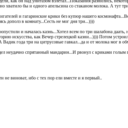
ели, как он над унитазом взлетал...Показания разнились, некотор
но хватило бы и одного апельсина со стаканом молока. А тут три 
гателей и гагаринские крики без купюр нашего космонафта...Вод
сь дополз в комнату...Сесть не мог дня три...))))
опустили и началась казнь...Хотел всем по три шалабона даать,
торию искусства, как Вечер стрелецкой казни...)))) Потом устро
 А Вадик года три на цитрусовые гавкал...да и от молока мог в об
 неудачно спрятанный мандарин...И рвонул с криками голым по об
и не виноват, ибо с тех пор ели вместе и я первый..