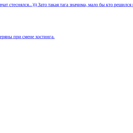
т стеснялся...))) Зато такая тага значима, мало бы кто решился ра
еряны при смене хостинга.