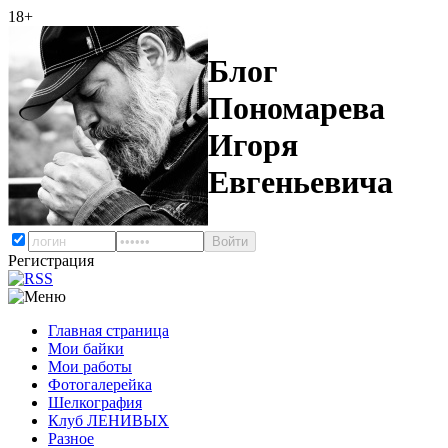
18+
Блог
Пономарева
Игоря
Евгеньевича
Регистрация
Главная страница
Мои байки
Мои работы
Фотогалерейка
Шелкография
Клуб ЛЕНИВЫХ
Разное