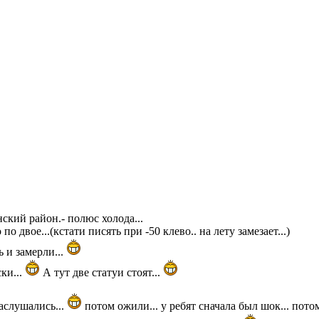
ский район.- полюс холода...
о двое...(кстати писять при -50 клево.. на лету замезает...)
 и замерли...
ки...
А тут две статуи стоят...
наслушались...
потом ожили... у ребят сначала был шок... пото