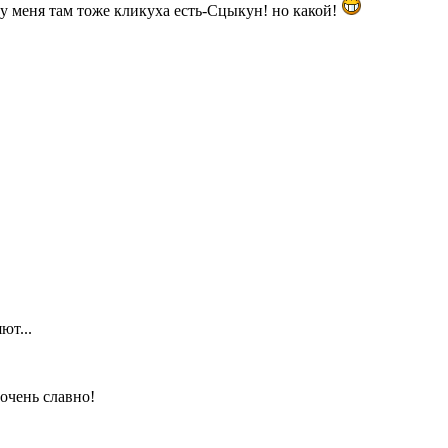
о у меня там тоже кликуха есть-Сцыкун! но какой!
ют...
 очень славно!