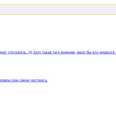
т стеснялся...))) Зато такая тага значима, мало бы кто решился ра
еряны при смене хостинга.