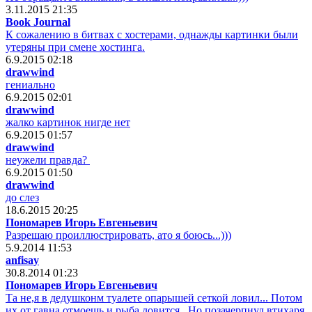
3.11.2015 21:35
Book Journal
К сожалению в битвах с хостерами, однажды картинки были
утеряны при смене хостинга.
6.9.2015 02:18
drawwind
гениально
6.9.2015 02:01
drawwind
жалко картинок нигде нет
6.9.2015 01:57
drawwind
неужели правда?
6.9.2015 01:50
drawwind
до слез
18.6.2015 20:25
Пономарев Игорь Евгеньевич
Разрешаю проиллюстрировать, ато я боюсь...)))
5.9.2014 11:53
anfisay
30.8.2014 01:23
Пономарев Игорь Евгеньевич
Та не,я в дедушконм туалете опарышей сеткой ловил... Потом
их от гавна отмоешь и рыба ловится...Но позачерпнул втихаря