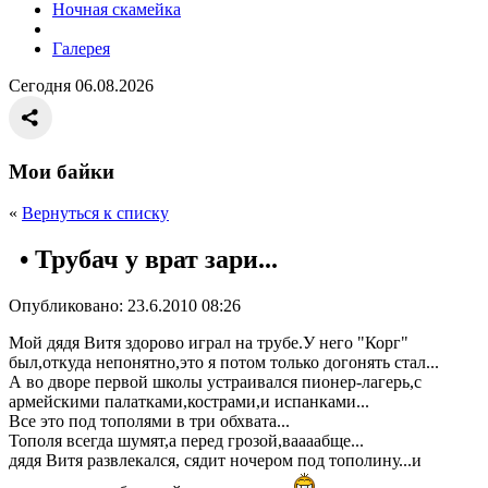
Ночная скамейка
Галерея
Сегодня 06.08.2026
Мои байки
«
Вернуться к списку
• Трубач у врат зари...
Опубликовано: 23.6.2010 08:26
Мой дядя Витя здорово играл на трубе.У него "Корг"
был,откуда непонятно,это я потом только догонять стал...
А во дворе первой школы устраивался пионер-лагерь,с
армейскими палатками,кострами,и испанками...
Все это под тополями в три обхвата...
Тополя всегда шумят,а перед грозой,ваааабще...
дядя Витя развлекался, сядит ночером под тополину...и