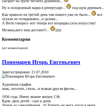
сыграет на трубе чегойто душевное...
Ну и похоронный марш в репертуаре...
под шум деревьев...
Как правило на третий день там никого уже не было...
все
чухали не оглядываясь...и далеко...
А Витя говорил- вот теперь все впорядке,сила искусства!
Музыка,кого хош достанет!...
)))))
Комментарии
(нет комментариев)
Пономарев Игорь Евгеньевич
Зарегистрирован: 21.07.2010
Художник-график
знак, логотип, стиль...и всякая другая фигня...
1956 года. Имею звание матрос СФ.
Вдов. двое детей - сын и доня.
Ленив до самозабвения...))) Терпеть не могу, когда в меня