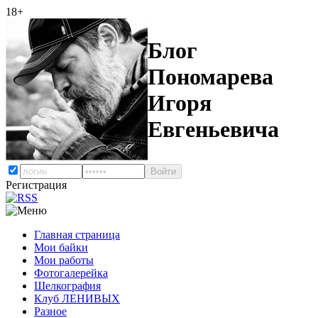
18+
Блог
Пономарева
Игоря
Евгеньевича
Регистрация
Главная страница
Мои байки
Мои работы
Фотогалерейка
Шелкография
Клуб ЛЕНИВЫХ
Разное