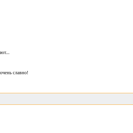
ют...
 очень славно!