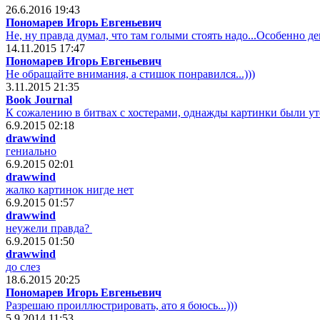
26.6.2016 19:43
Пономарев Игорь Евгеньевич
Не, ну правда думал, что там голыми стоять надо...Особенно девча
14.11.2015 17:47
Пономарев Игорь Евгеньевич
Не обращайте внимания, а стишок понравился...)))
3.11.2015 21:35
Book Journal
К сожалению в битвах с хостерами, однажды картинки были ут
6.9.2015 02:18
drawwind
гениально
6.9.2015 02:01
drawwind
жалко картинок нигде нет
6.9.2015 01:57
drawwind
неужели правда?
6.9.2015 01:50
drawwind
до слез
18.6.2015 20:25
Пономарев Игорь Евгеньевич
Разрешаю проиллюстрировать, ато я боюсь...)))
5.9.2014 11:53