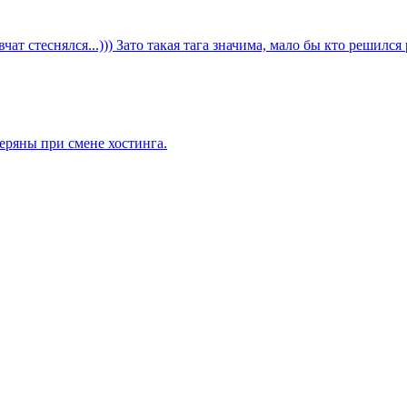
т стеснялся...))) Зато такая тага значима, мало бы кто решился ра
еряны при смене хостинга.